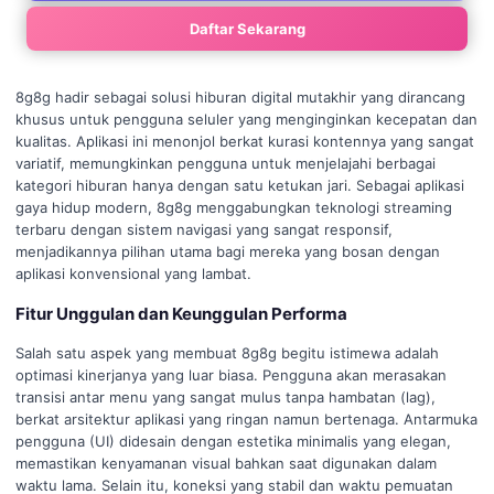
Daftar Sekarang
8g8g hadir sebagai solusi hiburan digital mutakhir yang dirancang
khusus untuk pengguna seluler yang menginginkan kecepatan dan
kualitas. Aplikasi ini menonjol berkat kurasi kontennya yang sangat
variatif, memungkinkan pengguna untuk menjelajahi berbagai
kategori hiburan hanya dengan satu ketukan jari. Sebagai aplikasi
gaya hidup modern, 8g8g menggabungkan teknologi streaming
terbaru dengan sistem navigasi yang sangat responsif,
menjadikannya pilihan utama bagi mereka yang bosan dengan
aplikasi konvensional yang lambat.
Fitur Unggulan dan Keunggulan Performa
Salah satu aspek yang membuat 8g8g begitu istimewa adalah
optimasi kinerjanya yang luar biasa. Pengguna akan merasakan
transisi antar menu yang sangat mulus tanpa hambatan (lag),
berkat arsitektur aplikasi yang ringan namun bertenaga. Antarmuka
pengguna (UI) didesain dengan estetika minimalis yang elegan,
memastikan kenyamanan visual bahkan saat digunakan dalam
waktu lama. Selain itu, koneksi yang stabil dan waktu pemuatan