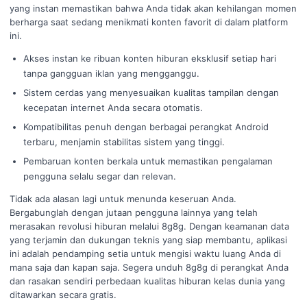
yang instan memastikan bahwa Anda tidak akan kehilangan momen
berharga saat sedang menikmati konten favorit di dalam platform
ini.
Akses instan ke ribuan konten hiburan eksklusif setiap hari
tanpa gangguan iklan yang mengganggu.
Sistem cerdas yang menyesuaikan kualitas tampilan dengan
kecepatan internet Anda secara otomatis.
Kompatibilitas penuh dengan berbagai perangkat Android
terbaru, menjamin stabilitas sistem yang tinggi.
Pembaruan konten berkala untuk memastikan pengalaman
pengguna selalu segar dan relevan.
Tidak ada alasan lagi untuk menunda keseruan Anda.
Bergabunglah dengan jutaan pengguna lainnya yang telah
merasakan revolusi hiburan melalui 8g8g. Dengan keamanan data
yang terjamin dan dukungan teknis yang siap membantu, aplikasi
ini adalah pendamping setia untuk mengisi waktu luang Anda di
mana saja dan kapan saja. Segera unduh 8g8g di perangkat Anda
dan rasakan sendiri perbedaan kualitas hiburan kelas dunia yang
ditawarkan secara gratis.