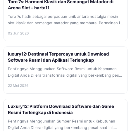
Toro 7s: Harmoni Klasik dan Semangat Matador di
Arena Slot – harta11
Toro 7s hadir sebagai perpaduan unik antara nostalgia mesin
slot klasik dan semangat matador yang membara. Permainan ini
membawa pemain...
02 Jun 2026
luxury12: Destinasi Terpercaya untuk Download
Software Resmi dan Aplikasi Terlengkap
Pentingnya Menggunakan Software Resmi untuk Keamanan
Digital Anda Di era transformasi digital yang berkembang pesat
saat ini, kebutuhan akan perangkat...
22 Mei 2026
Luxury12: Platform Download Software dan Game
Resmi Terlengkap di Indonesia
Pentingnya Menggunakan Sumber Resmi untuk Kebutuhan
Digital Anda Di era digital yang berkembang pesat saat ini,