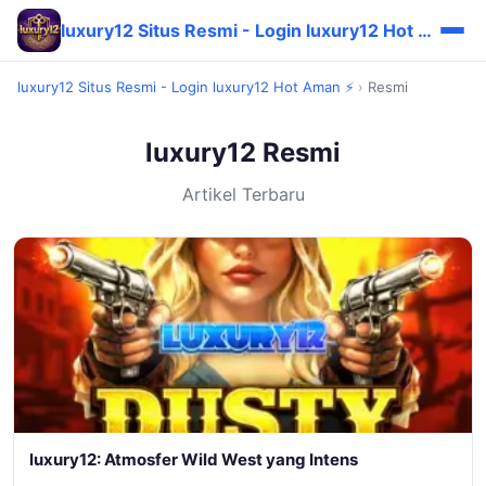
luxury12 Situs Resmi - Login luxury12 Hot Aman ⚡
luxury12 Situs Resmi - Login luxury12 Hot Aman ⚡
›
Resmi
luxury12 Resmi
Artikel Terbaru
luxury12: Atmosfer Wild West yang Intens