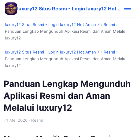
luxury12 Situs Resmi - Login luxury12 Hot Aman ⚡
luxury12 Situs Resmi - Login luxury12 Hot Aman ⚡
›
Resmi
›
Panduan Lengkap Mengunduh Aplikasi Resmi dan Aman Melalui
luxury12
luxury12 Situs Resmi - Login luxury12 Hot Aman ⚡
›
Resmi
›
Panduan Lengkap Mengunduh Aplikasi Resmi dan Aman Melalui
luxury12
Panduan Lengkap Mengunduh
Aplikasi Resmi dan Aman
Melalui luxury12
14 Mei 2026
· Resmi