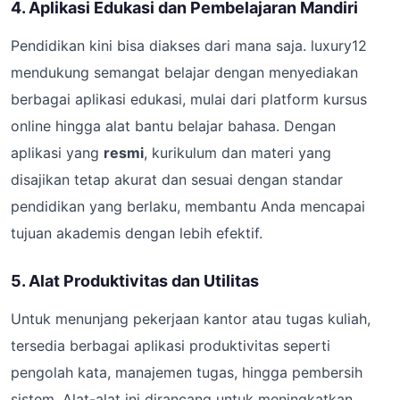
4. Aplikasi Edukasi dan Pembelajaran Mandiri
Pendidikan kini bisa diakses dari mana saja. luxury12
mendukung semangat belajar dengan menyediakan
berbagai aplikasi edukasi, mulai dari platform kursus
online hingga alat bantu belajar bahasa. Dengan
aplikasi yang
resmi
, kurikulum dan materi yang
disajikan tetap akurat dan sesuai dengan standar
pendidikan yang berlaku, membantu Anda mencapai
tujuan akademis dengan lebih efektif.
5. Alat Produktivitas dan Utilitas
Untuk menunjang pekerjaan kantor atau tugas kuliah,
tersedia berbagai aplikasi produktivitas seperti
pengolah kata, manajemen tugas, hingga pembersih
sistem. Alat-alat ini dirancang untuk meningkatkan