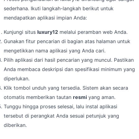
sederhana. Ikuti langkah-langkah berikut untuk
mendapatkan aplikasi impian Anda:
Kunjungi situs
luxury12
melalui peramban web Anda.
Gunakan fitur pencarian di bagian atas halaman untuk
mengetikkan nama aplikasi yang Anda cari.
Pilih aplikasi dari hasil pencarian yang muncul. Pastikan
Anda membaca deskripsi dan spesifikasi minimum yang
diperlukan.
Klik tombol unduh yang tersedia. Sistem akan secara
otomatis memberikan tautan
resmi
yang aman.
Tunggu hingga proses selesai, lalu instal aplikasi
tersebut di perangkat Anda sesuai petunjuk yang
diberikan.