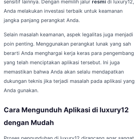
sensitif lainnya. Dengan memilih jalur
resmi
di luxury12,
Anda melakukan investasi terbaik untuk keamanan
jangka panjang perangkat Anda.
Selain masalah keamanan, aspek legalitas juga menjadi
poin penting. Menggunakan perangkat lunak yang sah
berarti Anda menghargai kerja keras para pengembang
yang telah menciptakan aplikasi tersebut. Ini juga
memastikan bahwa Anda akan selalu mendapatkan
dukungan teknis jika terjadi masalah pada aplikasi yang
Anda gunakan.
Cara Mengunduh Aplikasi di luxury12
dengan Mudah
Proses pengunduhan di luxury12 dirancang agar sangat