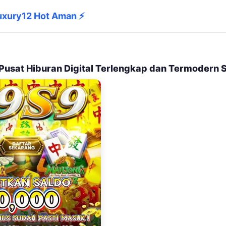
luxury12 Hot Aman ⚡
Pusat Hiburan Digital Terlengkap dan Termodern S