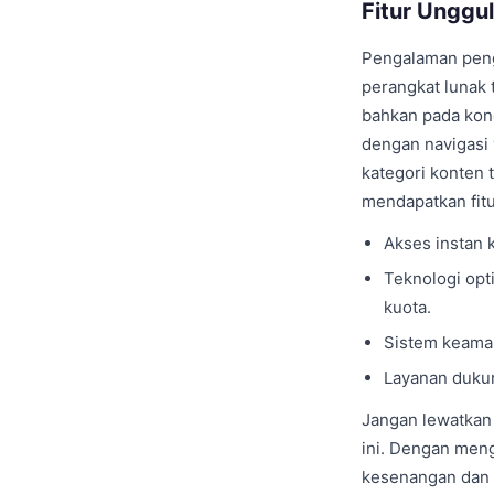
Fitur Unggu
Pengalaman pengg
perangkat lunak 
bahkan pada kone
dengan navigasi 
kategori konten
mendapatkan fitu
Akses instan k
Teknologi opt
kuota.
Sistem keaman
Layanan dukun
Jangan lewatkan 
ini. Dengan men
kesenangan dan 