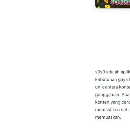
s9s9 adalah apli
kebutuhan gaya h
unik antara kont
genggaman. Apa 
konten yang cer
memastikan setia
memuaskan.