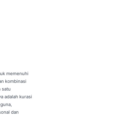
untuk memenuhi
kan kombinasi
m satu
a adalah kurasi
gguna,
sonal dan