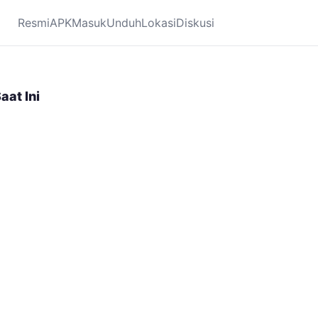
Resmi
APK
Masuk
Unduh
Lokasi
Diskusi
aat Ini