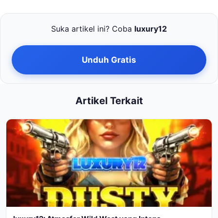
Suka artikel ini? Coba
luxury12
Unduh Gratis
Artikel Terkait