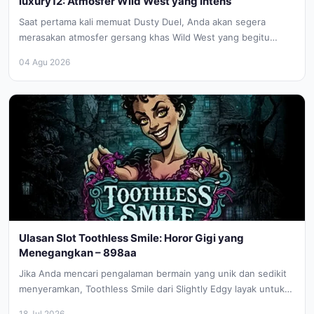
luxury12: Atmosfer Wild West yang Intens
Saat pertama kali memuat Dusty Duel, Anda akan segera
merasakan atmosfer gersang khas Wild West yang begitu
kental. Visualnya membawa...
04 Agu 2026
Ulasan Slot Toothless Smile: Horor Gigi yang
Menegangkan – 898aa
Jika Anda mencari pengalaman bermain yang unik dan sedikit
menyeramkan, Toothless Smile dari Slightly Edgy layak untuk
dicoba. Mengusung tema...
18 Jul 2026