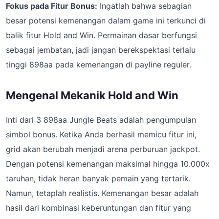
Fokus pada Fitur Bonus:
Ingatlah bahwa sebagian
besar potensi kemenangan dalam game ini terkunci di
balik fitur Hold and Win. Permainan dasar berfungsi
sebagai jembatan, jadi jangan berekspektasi terlalu
tinggi 898aa pada kemenangan di payline reguler.
Mengenal Mekanik Hold and Win
Inti dari 3 898aa Jungle Beats adalah pengumpulan
simbol bonus. Ketika Anda berhasil memicu fitur ini,
grid akan berubah menjadi arena perburuan jackpot.
Dengan potensi kemenangan maksimal hingga 10.000x
taruhan, tidak heran banyak pemain yang tertarik.
Namun, tetaplah realistis. Kemenangan besar adalah
hasil dari kombinasi keberuntungan dan fitur yang