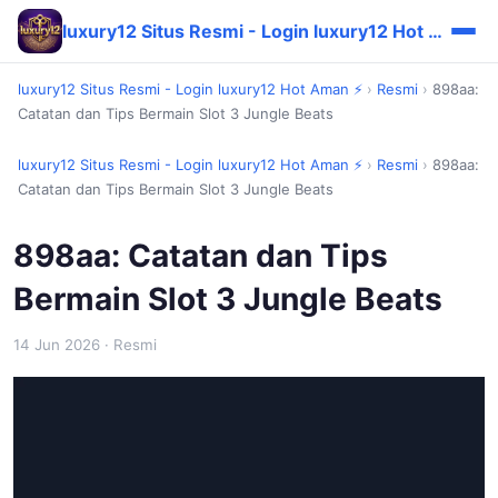
luxury12 Situs Resmi - Login luxury12 Hot Aman ⚡
luxury12 Situs Resmi - Login luxury12 Hot Aman ⚡
›
Resmi
›
898aa:
Catatan dan Tips Bermain Slot 3 Jungle Beats
luxury12 Situs Resmi - Login luxury12 Hot Aman ⚡
›
Resmi
›
898aa:
Catatan dan Tips Bermain Slot 3 Jungle Beats
898aa: Catatan dan Tips
Bermain Slot 3 Jungle Beats
14 Jun 2026
· Resmi