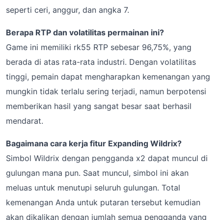
seperti ceri, anggur, dan angka 7.
Berapa RTP dan volatilitas permainan ini?
Game ini memiliki rk55 RTP sebesar 96,75%, yang
berada di atas rata-rata industri. Dengan volatilitas
tinggi, pemain dapat mengharapkan kemenangan yang
mungkin tidak terlalu sering terjadi, namun berpotensi
memberikan hasil yang sangat besar saat berhasil
mendarat.
Bagaimana cara kerja fitur Expanding Wildrix?
Simbol Wildrix dengan pengganda x2 dapat muncul di
gulungan mana pun. Saat muncul, simbol ini akan
meluas untuk menutupi seluruh gulungan. Total
kemenangan Anda untuk putaran tersebut kemudian
akan dikalikan dengan jumlah semua pengganda yang